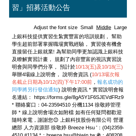
習」招募活動公告
Adjust the font size
Small
Middle
Large
上銀科技提供實習生紮實豐富的培訓規劃， 幫助
學生超前部署掌握職場實戰經驗， 實習後有機會
直接留任上銀就業! 為幫助同學更加認識上銀科技
及瞭解實習計畫， 規劃了內容豐富的視訊實習說
明會與同學們分享， 預計於
10/13(五)及10/18(三)
舉辦4場線上說明會， 說明會資訊 (
10/13場次報
名截止日期為10/12(四)下午17:00前
，
報名成功的
同學將另行發信通知
) 說明會資訊 * 實習說明會報
名連結： https://forms.gle/8gA5Y1F6SJEVdFRz9
* 聯絡窗口：04-23594510 分機1134 徐敬婷管理
師 * 線上說明會場次如附檔 如有任何疑問都歡迎
隨時來電，謝謝您😊 上銀科技股份有限公司 營運
總部 人力資源部 徐敬婷 Breeze Hsu '：(04)2359-
4510 #1134 *：breeze.hsu@hiwin.tw ֍：408208