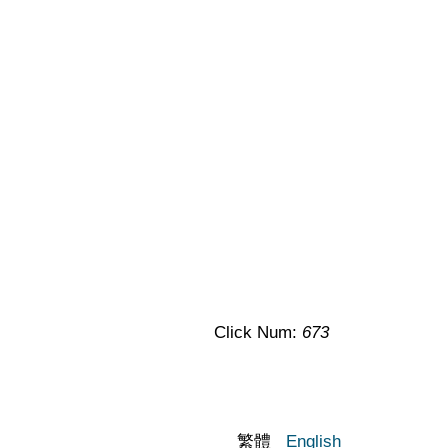
Click Num:
673
繁體
English