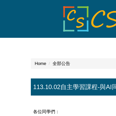
Jump
to
the
main
content
block
Home
全部公告
113.10.02自主學習課程-與A
各位同學們：