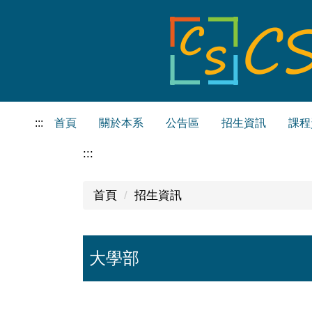
跳
到
主
要
內
容
區
:::
首頁
關於本系
公告區
招生資訊
課程
:::
首頁
招生資訊
大學部